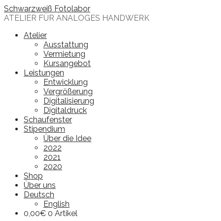
Skip
Schwarzweiß Fotolabor
to
ATELIER FÜR ANALOGES HANDWERK
content
Atelier
Ausstattung
Vermietung
Kursangebot
Leistungen
Entwicklung
Vergrößerung
Digitalisierung
Digitaldruck
Schaufenster
Stipendium
Über die Idee
2022
2021
2020
Shop
Über uns
Deutsch
English
0,00
€
0 Artikel